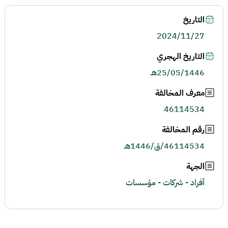
التاريخ
2024/11/27
التاريخ الهجري
25/05/1446هـ
معرف المخالفة
46114534
رقم المخالفة
46114534/ق/1446هـ
الجهة
أفراد - شركات - مؤسسات