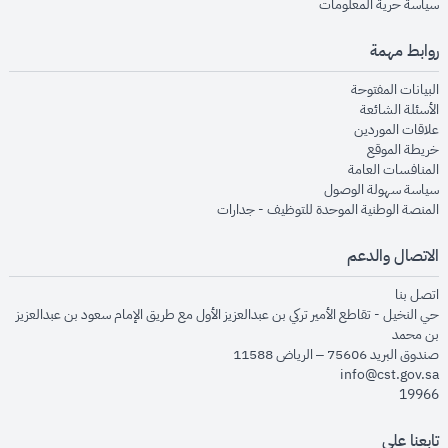
opens in new window
سياسة حرية المعلومات
روابط مهمة
opens in new window
البيانات المفتوحة
opens in new window
الأسئلة الشائعة
opens in new window
علاقات الموردين
opens in new window
خريطة الموقع
opens in new window
المنافسات العامة
opens in new window
سياسة سهولة الوصول
opens in new window
المنصة الوطنية الموحدة للتوظيف - جدارات
الاتصال والدعم
opens in new window
اتصل بنا
حي النخيل - تقاطع الأمير تركي بن عبدالعزيز الأول مع طريق الإمام سعود بن عبدالعزيز
بن محمد
صندوق البريد 75606 – الرياض 11588
info@cst.gov.sa
19966
تابعنا على