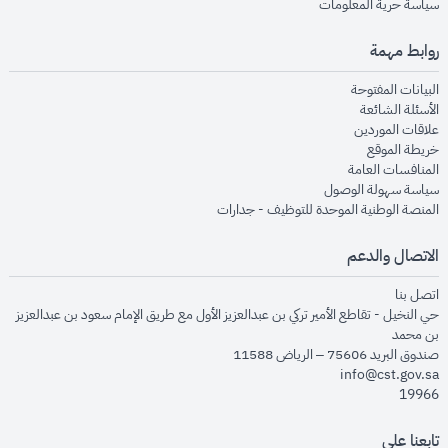
opens in new window
سياسة حرية المعلومات
روابط مهمة
opens in new window
البيانات المفتوحة
opens in new window
الأسئلة الشائعة
opens in new window
علاقات الموردين
opens in new window
خريطة الموقع
opens in new window
المنافسات العامة
opens in new window
سياسة سهولة الوصول
opens in new window
المنصة الوطنية الموحدة للتوظيف - جدارات
الاتصال والدعم
opens in new window
اتصل بنا
حي النخيل - تقاطع الأمير تركي بن عبدالعزيز الأول مع طريق الإمام سعود بن عبدالعزيز
بن محمد
صندوق البريد 75606 – الرياض 11588
info@cst.gov.sa
19966
تابعنا على