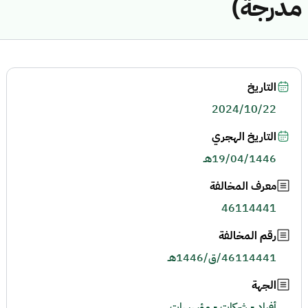
مدرجة)
التاريخ
2024/10/22
التاريخ الهجري
19/04/1446هـ
معرف المخالفة
46114441
رقم المخالفة
46114441/ق/1446هـ
الجهة
أفراد - شركات - مؤسسات