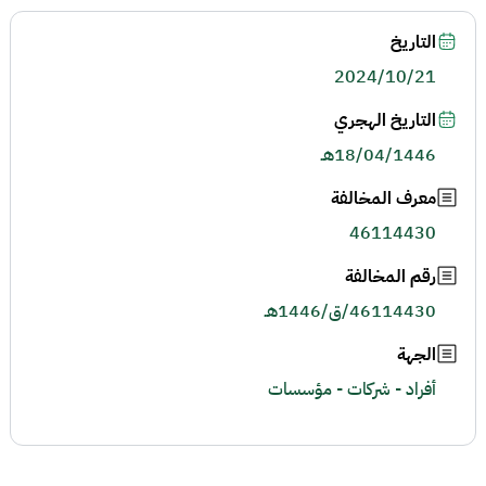
التاريخ
2024/10/21
التاريخ الهجري
18/04/1446هـ
معرف المخالفة
46114430
رقم المخالفة
46114430/ق/1446هـ
الجهة
أفراد - شركات - مؤسسات