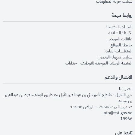
opens in new window
سياسة حرية المعلومات
روابط مهمة
opens in new window
البيانات المفتوحة
opens in new window
الأسئلة الشائعة
opens in new window
علاقات الموردين
opens in new window
خريطة الموقع
opens in new window
المنافسات العامة
opens in new window
سياسة سهولة الوصول
opens in new window
المنصة الوطنية الموحدة للتوظيف - جدارات
الاتصال والدعم
opens in new window
اتصل بنا
حي النخيل - تقاطع الأمير تركي بن عبدالعزيز الأول مع طريق الإمام سعود بن عبدالعزيز
بن محمد
صندوق البريد 75606 – الرياض 11588
info@cst.gov.sa
19966
تابعنا على