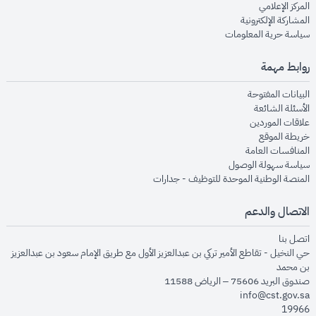
opens in new window
المركز الإعلامي
opens in new window
المشاركة الإلكترونية
opens in new window
سياسة حرية المعلومات
روابط مهمة
opens in new window
البيانات المفتوحة
opens in new window
الأسئلة الشائعة
opens in new window
علاقات الموردين
opens in new window
خريطة الموقع
opens in new window
المنافسات العامة
opens in new window
سياسة سهولة الوصول
opens in new window
المنصة الوطنية الموحدة للتوظيف - جدارات
الاتصال والدعم
opens in new window
اتصل بنا
حي النخيل - تقاطع الأمير تركي بن عبدالعزيز الأول مع طريق الإمام سعود بن عبدالعزيز
بن محمد
صندوق البريد 75606 – الرياض 11588
info@cst.gov.sa
19966