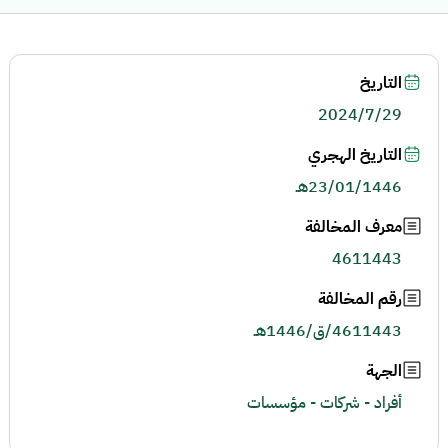
التاريخ
2024/7/29
التاريخ الهجري
23/01/1446هـ
معرف المخالفة
4611443
رقم المخالفة
4611443/ق/1446هـ
الجهة
أفراد - شركات - مؤسسات