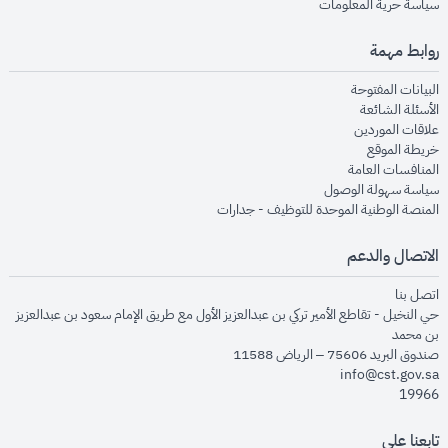
opens in new window
سياسة حرية المعلومات
روابط مهمة
opens in new window
البيانات المفتوحة
opens in new window
الأسئلة الشائعة
opens in new window
علاقات الموردين
opens in new window
خريطة الموقع
opens in new window
المنافسات العامة
opens in new window
سياسة سهولة الوصول
opens in new window
المنصة الوطنية الموحدة للتوظيف - جدارات
الاتصال والدعم
opens in new window
اتصل بنا
حي النخيل - تقاطع الأمير تركي بن عبدالعزيز الأول مع طريق الإمام سعود بن عبدالعزيز
بن محمد
صندوق البريد 75606 – الرياض 11588
info@cst.gov.sa
19966
تابعنا على