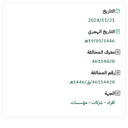
التاريخ
2024/11/21
التاريخ الهجري
19/05/1446هـ
معرف المخالفة
46114428
رقم المخالفة
46114428/ق/1446هـ
الجهة
أفراد - شركات - مؤسسات