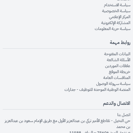
opens in new window
سياسة الاستخدام
opens in new window
سياسة الخصوصية
opens in new window
المركز الإعلامي
opens in new window
المشاركة الإلكترونية
opens in new window
سياسة حرية المعلومات
روابط مهمة
opens in new window
البيانات المفتوحة
opens in new window
الأسئلة الشائعة
opens in new window
علاقات الموردين
opens in new window
خريطة الموقع
opens in new window
المنافسات العامة
opens in new window
سياسة سهولة الوصول
opens in new window
المنصة الوطنية الموحدة للتوظيف - جدارات
الاتصال والدعم
opens in new window
اتصل بنا
حي النخيل - تقاطع الأمير تركي بن عبدالعزيز الأول مع طريق الإمام سعود بن عبدالعزيز
بن محمد
صندوق البريد 75606 – الرياض 11588