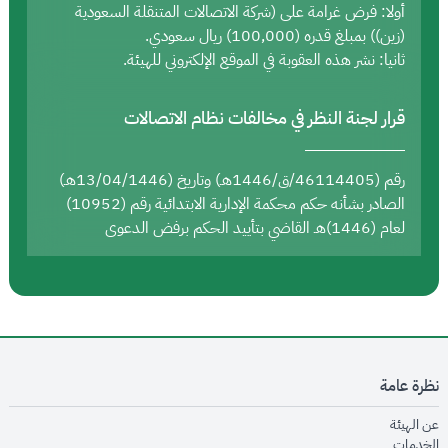
أولا: فرض غرامة على (شركة الاتصالات المتنقلة السعودية
(زين)) بمبلغ قدره (100,000) ريال سعودي.
ثانيا: نشر هذه العقوبة في الموقع الإلكتروني للهيئة.
قرار لجنة النظر في مخالفات نظام الاتصالات
رقم (46114405/ق/1446هـ) وتاريخ (13/04/1446هـ)
الصادر بشأنه حكم محكمة الإدارية الابتدائية رقم (10952)
لعام (1446)هـ القاضي بتأييد الحكم برفض الدعوى
نظرة عامة
opens in new window
عن الهيئة
opens in new window
الخدمات