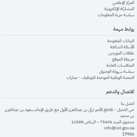
opens in new window
المركز الإعلامي
opens in new window
المشاركة الإلكترونية
opens in new window
سياسة حرية المعلومات
روابط مهمة
opens in new window
البيانات المفتوحة
opens in new window
الأسئلة الشائعة
opens in new window
علاقات الموردين
opens in new window
خريطة الموقع
opens in new window
المنافسات العامة
opens in new window
سياسة سهولة الوصول
opens in new window
المنصة الوطنية الموحدة للتوظيف - جدارات
الاتصال والدعم
opens in new window
اتصل بنا
حي النخيل - تقاطع الأمير تركي بن عبدالعزيز الأول مع طريق الإمام سعود بن عبدالعزيز
بن محمد
صندوق البريد 75606 – الرياض 11588
info@cst.gov.sa
19966