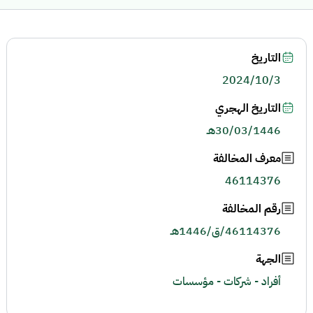
التاريخ
2024/10/3
التاريخ الهجري
30/03/1446هـ
معرف المخالفة
46114376
رقم المخالفة
46114376/ق/1446هـ
الجهة
أفراد - شركات - مؤسسات