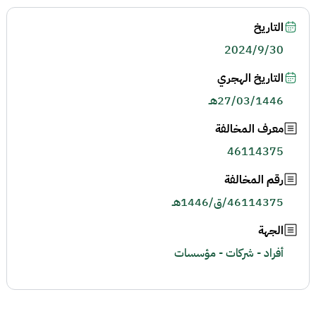
التاريخ
2024/9/30
التاريخ الهجري
27/03/1446هـ
معرف المخالفة
46114375
رقم المخالفة
46114375/ق/1446هـ
الجهة
أفراد - شركات - مؤسسات