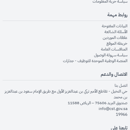
opens in new window
سياسة حرية المعلومات
روابط مهمة
opens in new window
البيانات المفتوحة
opens in new window
الأسئلة الشائعة
opens in new window
علاقات الموردين
opens in new window
خريطة الموقع
opens in new window
المنافسات العامة
opens in new window
سياسة سهولة الوصول
opens in new window
المنصة الوطنية الموحدة للتوظيف - جدارات
الاتصال والدعم
opens in new window
اتصل بنا
حي النخيل - تقاطع الأمير تركي بن عبدالعزيز الأول مع طريق الإمام سعود بن عبدالعزيز
بن محمد
صندوق البريد 75606 – الرياض 11588
info@cst.gov.sa
19966
تابعنا على