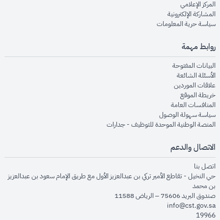
opens in new window
المركز الإعلامي
opens in new window
المشاركة الإلكترونية
opens in new window
سياسة حرية المعلومات
روابط مهمة
opens in new window
البيانات المفتوحة
opens in new window
الأسئلة الشائعة
opens in new window
علاقات الموردين
opens in new window
خريطة الموقع
opens in new window
المنافسات العامة
opens in new window
سياسة سهولة الوصول
opens in new window
المنصة الوطنية الموحدة للتوظيف - جدارات
الاتصال والدعم
opens in new window
اتصل بنا
حي النخيل - تقاطع الأمير تركي بن عبدالعزيز الأول مع طريق الإمام سعود بن عبدالعزيز
بن محمد
صندوق البريد 75606 – الرياض 11588
info@cst.gov.sa
19966