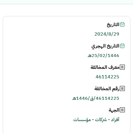
التاريخ
2024/8/29
التاريخ الهجري
25/02/1446هـ
معرف المخالفة
46114225
رقم المخالفة
46114225/ق/1446هـ
الجهة
أفراد - شركات - مؤسسات