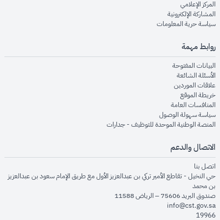
opens in new window
المركز الإعلامي
opens in new window
المشاركة الإلكترونية
opens in new window
سياسة حرية المعلومات
روابط مهمة
opens in new window
البيانات المفتوحة
opens in new window
الأسئلة الشائعة
opens in new window
علاقات الموردين
opens in new window
خريطة الموقع
opens in new window
المنافسات العامة
opens in new window
سياسة سهولة الوصول
opens in new window
المنصة الوطنية الموحدة للتوظيف - جدارات
الاتصال والدعم
opens in new window
اتصل بنا
حي النخيل - تقاطع الأمير تركي بن عبدالعزيز الأول مع طريق الإمام سعود بن عبدالعزيز
بن محمد
صندوق البريد 75606 – الرياض 11588
info@cst.gov.sa
19966