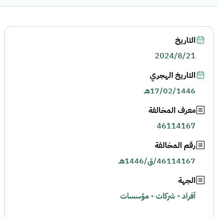
التاريخ
2024/8/21
التاريخ الهجري
17/02/1446هـ
معرف المخالفة
46114167
رقم المخالفة
46114167/ق/1446هـ
الجهة
أفراد - شركات - مؤسسات