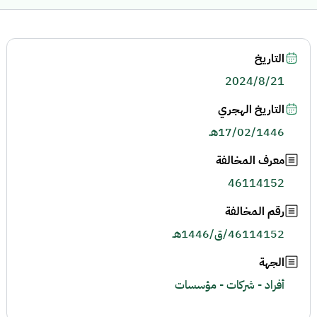
التاريخ
2024/8/21
التاريخ الهجري
17/02/1446هـ
معرف المخالفة
46114152
رقم المخالفة
46114152/ق/1446هـ
الجهة
أفراد - شركات - مؤسسات