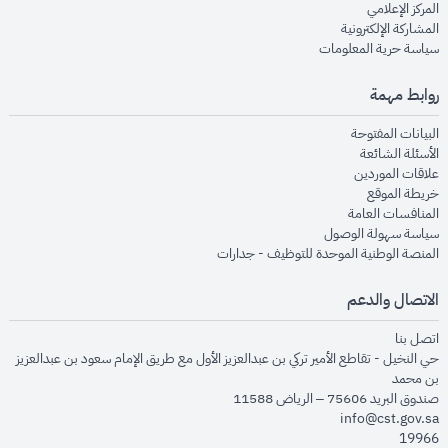
opens in new window
المركز الإعلامي
opens in new window
المشاركة الإلكترونية
opens in new window
سياسة حرية المعلومات
روابط مهمة
opens in new window
البيانات المفتوحة
opens in new window
الأسئلة الشائعة
opens in new window
علاقات الموردين
opens in new window
خريطة الموقع
opens in new window
المنافسات العامة
opens in new window
سياسة سهولة الوصول
opens in new window
المنصة الوطنية الموحدة للتوظيف - جدارات
الاتصال والدعم
opens in new window
اتصل بنا
حي النخيل - تقاطع الأمير تركي بن عبدالعزيز الأول مع طريق الإمام سعود بن عبدالعزيز
بن محمد
صندوق البريد 75606 – الرياض 11588
info@cst.gov.sa
19966