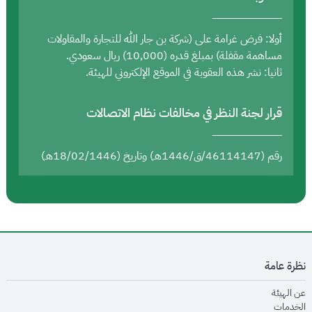
أولا: فرض غرامة على (شركة بن جار الله للتجارة والمقاولات
مساهمة مقفلة) بمبلغ قدره (10,000) ريال سعودي.
ثانيا: نشر هذه العقوبة في الموقع الإلكتروني للهيئة.
قرار لجنة النظر في مخالفات نظام الاتصالات
رقم (46114147/ق/1446هـ) وتاريخ (18/02/1446هـ)
نظرة عامة
opens in new window
عن الهيئة
opens in new window
الخدمات