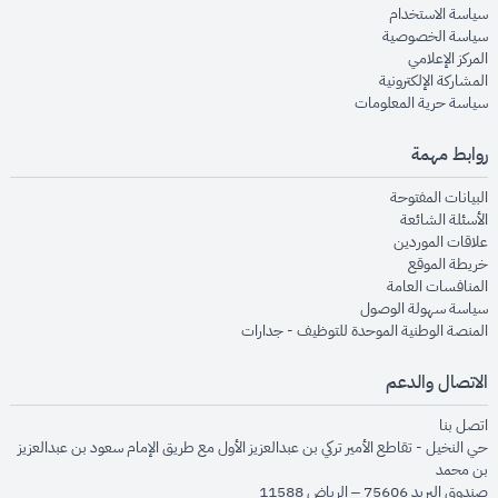
opens in new window
سياسة الاستخدام
opens in new window
سياسة الخصوصية
opens in new window
المركز الإعلامي
opens in new window
المشاركة الإلكترونية
opens in new window
سياسة حرية المعلومات
روابط مهمة
opens in new window
البيانات المفتوحة
opens in new window
الأسئلة الشائعة
opens in new window
علاقات الموردين
opens in new window
خريطة الموقع
opens in new window
المنافسات العامة
opens in new window
سياسة سهولة الوصول
opens in new window
المنصة الوطنية الموحدة للتوظيف - جدارات
الاتصال والدعم
opens in new window
اتصل بنا
حي النخيل - تقاطع الأمير تركي بن عبدالعزيز الأول مع طريق الإمام سعود بن عبدالعزيز
بن محمد
صندوق البريد 75606 – الرياض 11588