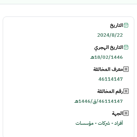
التاريخ
2024/8/22
التاريخ الهجري
18/02/1446هـ
معرف المخالفة
46114147
رقم المخالفة
46114147/ق/1446هـ
الجهة
أفراد - شركات - مؤسسات