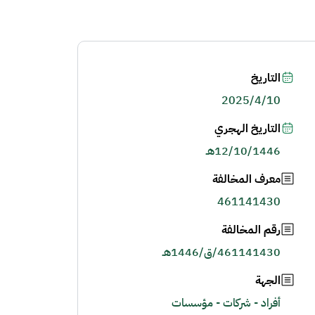
التاريخ
2025/4/10
التاريخ الهجري
12/10/1446هـ
معرف المخالفة
461141430
رقم المخالفة
461141430/ق/1446هـ
الجهة
أفراد - شركات - مؤسسات