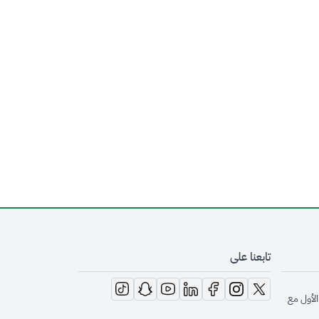
تابعنا على
opens in new window
opens in new window
opens in new window
opens in new window
opens in new window
opens in new window
opens in new window
الأول مع