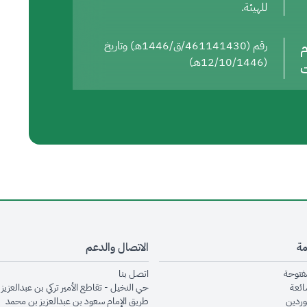
للهيئة.
م
رقم (461141430/ق/1446هـ) وتاريخ
(12/10/1446هـ)
ت
مة
الاتصال والدعم
opens in new window
opens in new window
مفتوحة
اتصل بنا
opens in new window
ائعة
حي النخيل - تقاطع الأمير تركي بن عبدالعزيز 
opens in new window
وردين
طريق الإمام سعود بن عبدالعزيز بن محمد