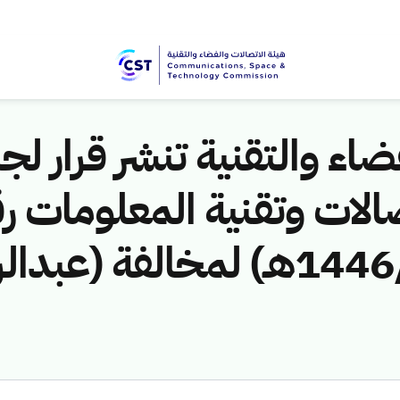
اء والتقنية تنشر قرار لجن
الات وتقنية المعلومات ر
(461141430/ق/1446هـ) لمخالفة