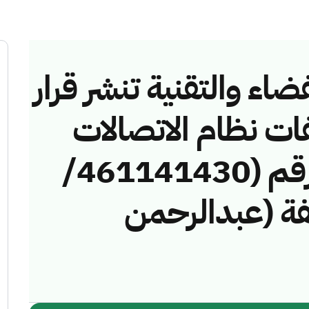
ضاء والتقنية تنشر قرار
فات نظام الاتصالات
وتقنية المعلومات رقم (461141430/
مخالفة (عبدالرحمن