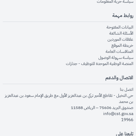
opens in new window
سياسة حرية المعلومات
روابط مهمة
opens in new window
البيانات المفتوحة
opens in new window
الأسئلة الشائعة
opens in new window
علاقات الموردين
opens in new window
خريطة الموقع
opens in new window
المنافسات العامة
opens in new window
سياسة سهولة الوصول
opens in new window
المنصة الوطنية الموحدة للتوظيف - جدارات
الاتصال والدعم
opens in new window
اتصل بنا
حي النخيل - تقاطع الأمير تركي بن عبدالعزيز الأول مع طريق الإمام سعود بن عبدالعزيز
بن محمد
صندوق البريد 75606 – الرياض 11588
info@cst.gov.sa
19966
تابعنا على