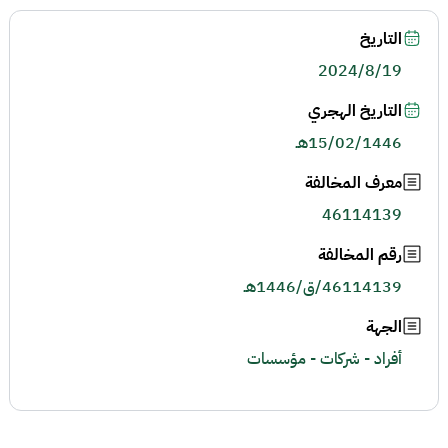
التاريخ
2024/8/19
التاريخ الهجري
15/02/1446هـ
معرف المخالفة
46114139
رقم المخالفة
46114139/ق/1446هـ
الجهة
أفراد - شركات - مؤسسات