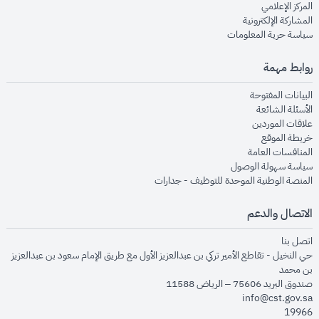
opens in new window
المركز الإعلامي
opens in new window
المشاركة الإلكترونية
opens in new window
سياسة حرية المعلومات
روابط مهمة
opens in new window
البيانات المفتوحة
opens in new window
الأسئلة الشائعة
opens in new window
علاقات الموردين
opens in new window
خريطة الموقع
opens in new window
المنافسات العامة
opens in new window
سياسة سهولة الوصول
opens in new window
المنصة الوطنية الموحدة للتوظيف - جدارات
الاتصال والدعم
opens in new window
اتصل بنا
حي النخيل - تقاطع الأمير تركي بن عبدالعزيز الأول مع طريق الإمام سعود بن عبدالعزيز
بن محمد
صندوق البريد 75606 – الرياض 11588
info@cst.gov.sa
19966