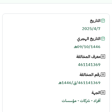
التاريخ
2025/4/7
التاريخ الهجري
09/10/1446هـ
معرف المخالفة
461141369
رقم المخالفة
461141369/ق/1446هـ
الجهة
أفراد - شركات - مؤسسات