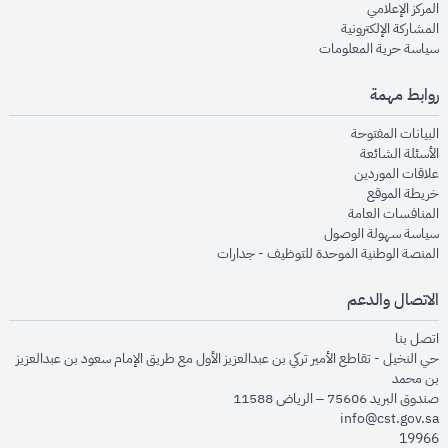
opens in new window
المركز الإعلامي
opens in new window
المشاركة الإلكترونية
opens in new window
سياسة حرية المعلومات
روابط مهمة
opens in new window
البيانات المفتوحة
opens in new window
الأسئلة الشائعة
opens in new window
علاقات الموردين
opens in new window
خريطة الموقع
opens in new window
المنافسات العامة
opens in new window
سياسة سهولة الوصول
opens in new window
المنصة الوطنية الموحدة للتوظيف - جدارات
الاتصال والدعم
opens in new window
اتصل بنا
حي النخيل - تقاطع الأمير تركي بن عبدالعزيز الأول مع طريق الإمام سعود بن عبدالعزيز
بن محمد
صندوق البريد 75606 – الرياض 11588
info@cst.gov.sa
19966