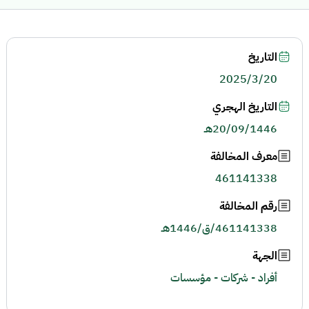
التاريخ
2025/3/20
التاريخ الهجري
20/09/1446هـ
معرف المخالفة
461141338
رقم المخالفة
461141338/ق/1446هـ
الجهة
أفراد - شركات - مؤسسات