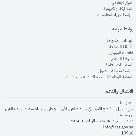
opens in new window
المركز الإعلامي
opens in new window
المشاركة الإلكترونية
opens in new window
سياسة حرية المعلومات
روابط مهمة
opens in new window
البيانات المفتوحة
opens in new window
الأسئلة الشائعة
opens in new window
علاقات الموردين
opens in new window
خريطة الموقع
opens in new window
المنافسات العامة
opens in new window
سياسة سهولة الوصول
opens in new window
المنصة الوطنية الموحدة للتوظيف - جدارات
الاتصال والدعم
opens in new window
اتصل بنا
حي النخيل - تقاطع الأمير تركي بن عبدالعزيز الأول مع طريق الإمام سعود بن عبدالعزيز
بن محمد
صندوق البريد 75606 – الرياض 11588
info@cst.gov.sa
19966