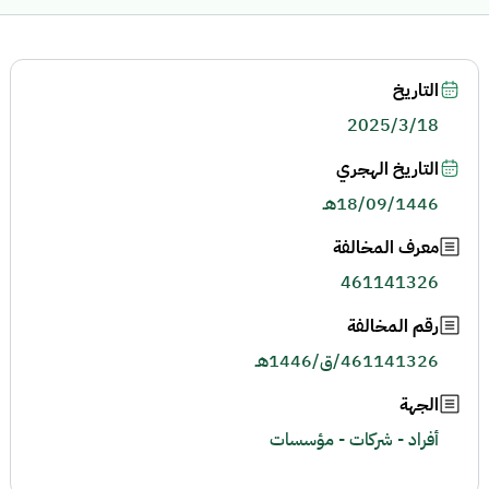
التاريخ
2025/3/18
التاريخ الهجري
18/09/1446هـ
معرف المخالفة
461141326
رقم المخالفة
461141326/ق/1446هـ
الجهة
أفراد - شركات - مؤسسات