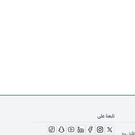
تابعنا على
opens in new window
opens in new window
opens in new window
opens in new window
opens in new window
opens in new window
opens in new window
الأول مع