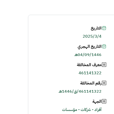
التاريخ
2025/3/4
التاريخ الهجري
04/09/1446هـ
معرف المخالفة
461141322
رقم المخالفة
461141322/ق/1446هـ
الجهة
أفراد - شركات - مؤسسات