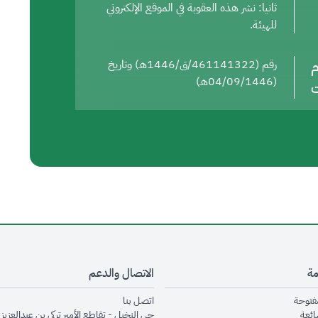
ثانيا: نشر هذه العقوبة في الموقع الإلكتروني
للهيئة.
م
رقم (461141322/ق/1446هـ) وتاريخ
(04/09/1446هـ)
ت
مة
الاتصال والدعم
opens in new window
opens in new window
مفتوحة
اتصل بنا
opens in new window
ائعة
حي النخيل - تقاطع الأمير تركي بن عبدالعزيز 