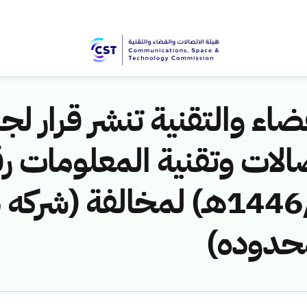
اء والتقنية تنشر قرار لجن
الات وتقنية المعلومات ر
(461141322/ق/1446هـ) لمخالفة
محدوده)