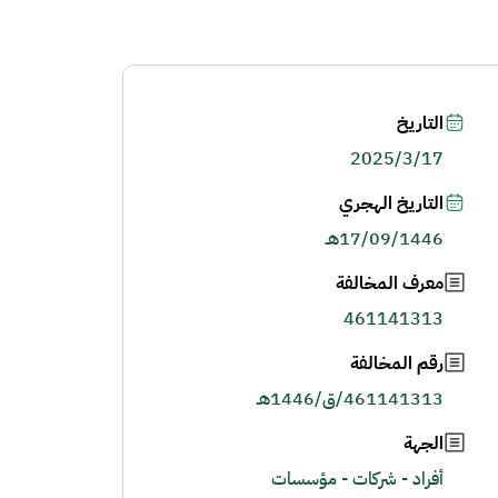
التاريخ
2025/3/17
التاريخ الهجري
17/09/1446هـ
معرف المخالفة
461141313
رقم المخالفة
461141313/ق/1446هـ
الجهة
أفراد - شركات - مؤسسات