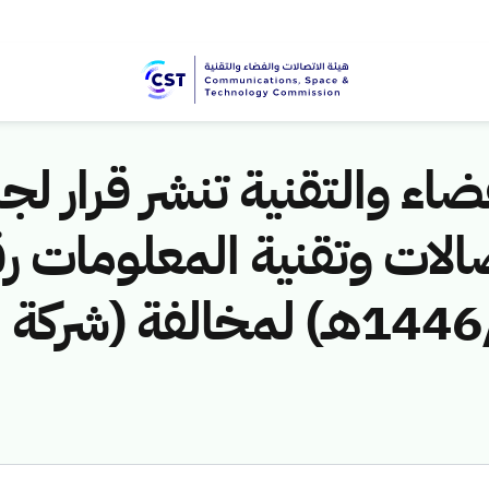
اء والتقنية تنشر قرار لجن
الات وتقنية المعلومات ر
(461141313/ق/1446هـ) لمخالفة