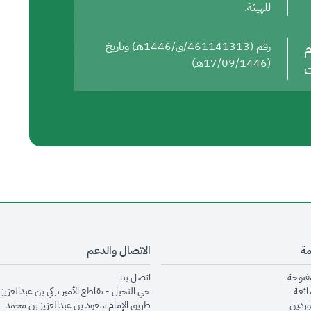
للهيئة.
م
رقم (461141313/ق/1446هـ) وتاريخ
(17/09/1446هـ)
ت
مة
الاتصال والدعم
opens in new window
opens in new window
مفتوحة
اتصل بنا
opens in new window
ائعة
حي النخيل - تقاطع الأمير تركي بن عبدالعزيز 
opens in new window
وردين
طريق الإمام سعود بن عبدالعزيز بن محمد