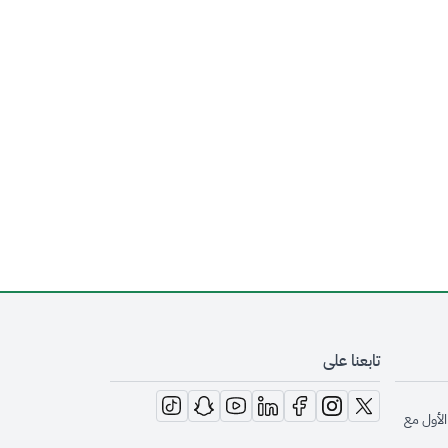
تابعنا على
opens in new window
opens in new window
opens in new window
opens in new window
opens in new window
opens in new window
opens in new window
الأول مع