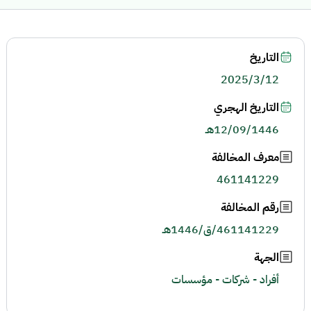
التاريخ
2025/3/12
التاريخ الهجري
12/09/1446هـ
معرف المخالفة
461141229
رقم المخالفة
461141229/ق/1446هـ
الجهة
أفراد - شركات - مؤسسات