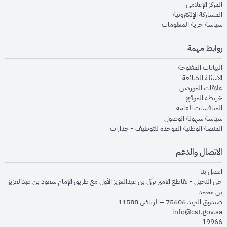
opens in new window
المركز الإعلامي
opens in new window
المشاركة الإلكترونية
opens in new window
سياسة حرية المعلومات
روابط مهمة
opens in new window
البيانات المفتوحة
opens in new window
الأسئلة الشائعة
opens in new window
علاقات الموردين
opens in new window
خريطة الموقع
opens in new window
المنافسات العامة
opens in new window
سياسة سهولة الوصول
opens in new window
المنصة الوطنية الموحدة للتوظيف - جدارات
الاتصال والدعم
opens in new window
اتصل بنا
حي النخيل - تقاطع الأمير تركي بن عبدالعزيز الأول مع طريق الإمام سعود بن عبدالعزيز
بن محمد
صندوق البريد 75606 – الرياض 11588
info@cst.gov.sa
19966