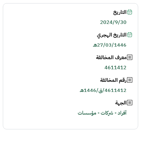
التاريخ
2024/9/30
التاريخ الهجري
27/03/1446هـ
معرف المخالفة
4611412
رقم المخالفة
4611412/ق/1446هـ
الجهة
أفراد - شركات - مؤسسات