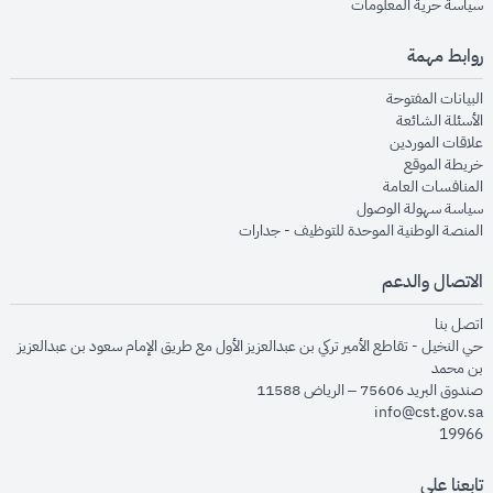
opens in new window
سياسة حرية المعلومات
روابط مهمة
opens in new window
البيانات المفتوحة
opens in new window
الأسئلة الشائعة
opens in new window
علاقات الموردين
opens in new window
خريطة الموقع
opens in new window
المنافسات العامة
opens in new window
سياسة سهولة الوصول
opens in new window
المنصة الوطنية الموحدة للتوظيف - جدارات
الاتصال والدعم
opens in new window
اتصل بنا
حي النخيل - تقاطع الأمير تركي بن عبدالعزيز الأول مع طريق الإمام سعود بن عبدالعزيز
بن محمد
صندوق البريد 75606 – الرياض 11588
info@cst.gov.sa
19966
تابعنا على