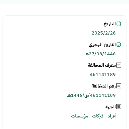
التاريخ
2025/2/26
التاريخ الهجري
27/08/1446هـ
معرف المخالفة
461141189
رقم المخالفة
461141189/ق/1446هـ
الجهة
أفراد - شركات - مؤسسات