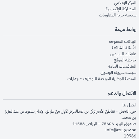
opens in new window
المركز الإعلامي
opens in new window
المشاركة الإلكترونية
opens in new window
سياسة حرية المعلومات
روابط مهمة
opens in new window
البيانات المفتوحة
opens in new window
الأسئلة الشائعة
opens in new window
علاقات الموردين
opens in new window
خريطة الموقع
opens in new window
المنافسات العامة
opens in new window
سياسة سهولة الوصول
opens in new window
المنصة الوطنية الموحدة للتوظيف - جدارات
الاتصال والدعم
opens in new window
اتصل بنا
حي النخيل - تقاطع الأمير تركي بن عبدالعزيز الأول مع طريق الإمام سعود بن عبدالعزيز
بن محمد
صندوق البريد 75606 – الرياض 11588
info@cst.gov.sa
19966