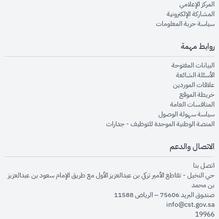
opens in new window
المركز الإعلامي
opens in new window
المشاركة الإلكترونية
opens in new window
سياسة حرية المعلومات
روابط مهمة
opens in new window
البيانات المفتوحة
opens in new window
الأسئلة الشائعة
opens in new window
علاقات الموردين
opens in new window
خريطة الموقع
opens in new window
المنافسات العامة
opens in new window
سياسة سهولة الوصول
opens in new window
المنصة الوطنية الموحدة للتوظيف - جدارات
الاتصال والدعم
opens in new window
اتصل بنا
حي النخيل - تقاطع الأمير تركي بن عبدالعزيز الأول مع طريق الإمام سعود بن عبدالعزيز
بن محمد
صندوق البريد 75606 – الرياض 11588
info@cst.gov.sa
19966