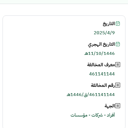
التاريخ
2025/4/9
التاريخ الهجري
11/10/1446هـ
معرف المخالفة
461141144
رقم المخالفة
461141144/ق/1446هـ
الجهة
أفراد - شركات - مؤسسات