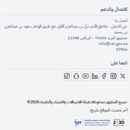
الاتصال والدعم
opens in new window
اتصل بنا
حي النخيل - تقاطع الأمير تركي بن عبدالعزيز الأول مع طريق الإمام سعود بن عبدالعزيز
بن محمد
صندوق البريد 75606 – الرياض 11588
info@cst.gov.sa
19966
تابعنا على
opens in new window
opens in new window
opens in new window
opens in new window
opens in new window
opens in new window
opens in new window
جميع الحقوق محفوظة.
هيئة الاتصالات والفضاء والتقنية
2026©
.
آخر تحديث للموقع بتاريخ:
opens in new window
opens in new window