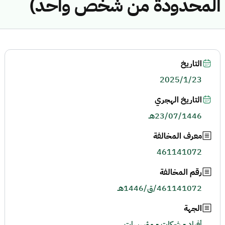
المحدودة من شخص واحد)
التاريخ
2025/1/23
التاريخ الهجري
23/07/1446هـ
معرف المخالفة
461141072
رقم المخالفة
461141072/ق/1446هـ
الجهة
أفراد - شركات - مؤسسات