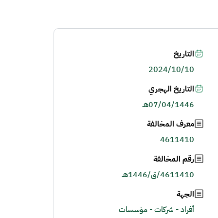
التاريخ
2024/10/10
التاريخ الهجري
07/04/1446هـ
معرف المخالفة
4611410
رقم المخالفة
4611410/ق/1446هـ
الجهة
أفراد - شركات - مؤسسات