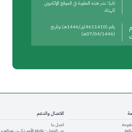
ثانيا: نشر هذه العقوبة في الموقع الإلكتروني
للهيئة.
م
رقم (4611410/ق/1446هـ) وتاريخ
(07/04/1446هـ)
ت
مة
الاتصال والدعم
opens in new window
opens in new window
مفتوحة
اتصل بنا
opens in new window
ائعة
حي النخيل - تقاطع الأمير تركي بن عبدالعزيز 