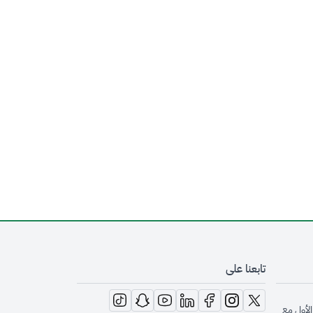
تابعنا على
opens in new window
opens in new window
opens in new window
opens in new window
opens in new window
opens in new window
opens in new window
الأول مع