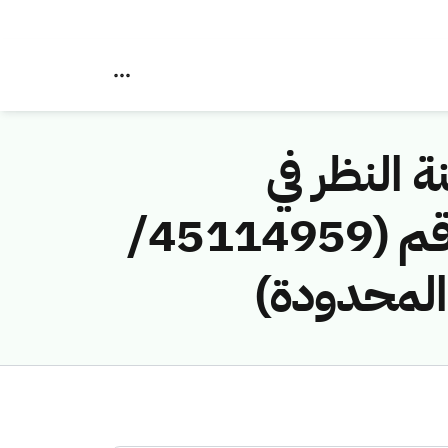
ة النظر في
مخالفات نظام الاتصالات وتقنية المعلومات رقم (45114959/