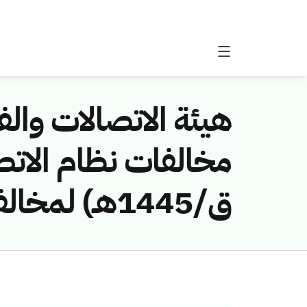
هيئة الاتصالات والفض
ق/1445هـ) لمخالفة (شركة حلول الاتصالات المحدودة)