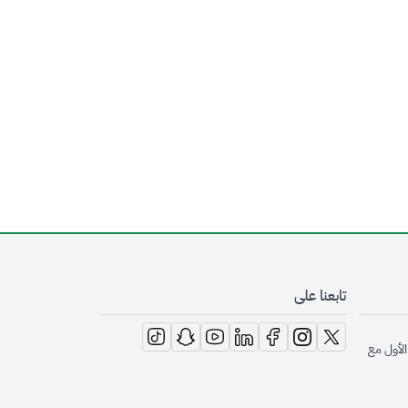
تابعنا على
opens in new window
opens in new window
opens in new window
opens in new window
opens in new window
opens in new window
opens in new window
الأول مع