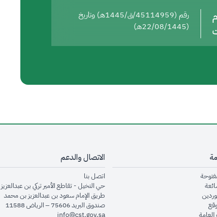
م
رقم (45114959/ق/1445هـ) وتاريخ
(22/08/1445هـ)
ت
مة
الاتصال والدعم
opens in new window
opens in new window
مفتوحة
اتصل بنا
opens in new window
ائعة
حي النخيل - تقاطع الأمير تركي بن عبدالعزيز 
opens in new window
وردين
طريق الإمام سعود بن عبدالعزيز بن محمد
opens in new window
وقع
صندوق البريد 75606 – الرياض 11588
opens in new window
العامة
info@cst.gov.sa