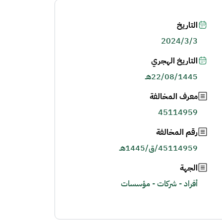
التاريخ
2024/3/3
التاريخ الهجري
22/08/1445هـ
معرف المخالفة
45114959
رقم المخالفة
45114959/ق/1445هـ
الجهة
أفراد - شركات - مؤسسات