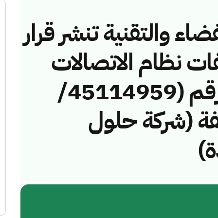
ضاء والتقنية تنشر قرار
فات نظام الاتصالات
وتقنية المعلومات رقم (45114959/
مخالفة (شركة حلول
ة)