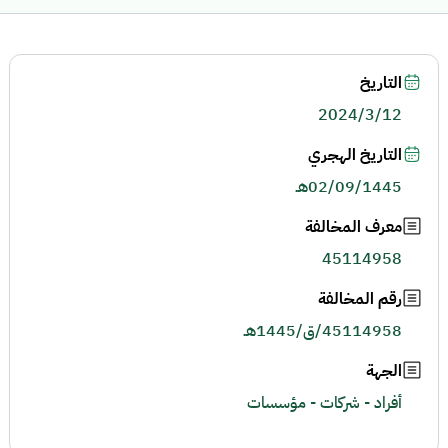
التاريخ
2024/3/12
التاريخ الهجري
02/09/1445هـ
معرف المخالفة
45114958
رقم المخالفة
45114958/ق/1445هـ
الجهة
أفراد - شركات - مؤسسات