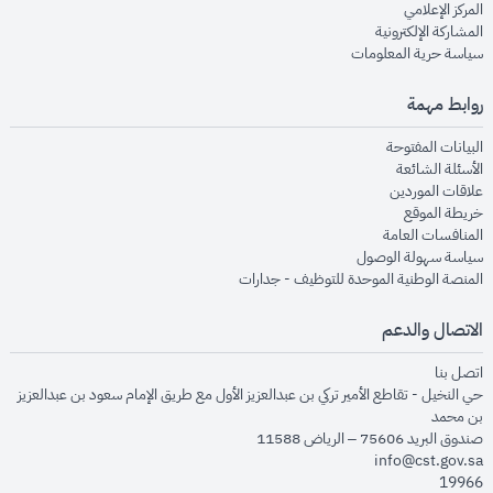
opens in new window
المركز الإعلامي
opens in new window
المشاركة الإلكترونية
opens in new window
سياسة حرية المعلومات
روابط مهمة
opens in new window
البيانات المفتوحة
opens in new window
الأسئلة الشائعة
opens in new window
علاقات الموردين
opens in new window
خريطة الموقع
opens in new window
المنافسات العامة
opens in new window
سياسة سهولة الوصول
opens in new window
المنصة الوطنية الموحدة للتوظيف - جدارات
الاتصال والدعم
opens in new window
اتصل بنا
حي النخيل - تقاطع الأمير تركي بن عبدالعزيز الأول مع طريق الإمام سعود بن عبدالعزيز
بن محمد
صندوق البريد 75606 – الرياض 11588
info@cst.gov.sa
19966