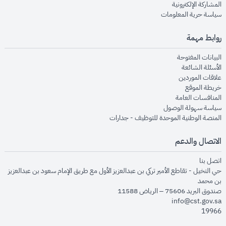
opens in new window
المشاركة الإلكترونية
opens in new window
سياسة حرية المعلومات
روابط مهمة
opens in new window
البيانات المفتوحة
opens in new window
الأسئلة الشائعة
opens in new window
علاقات الموردين
opens in new window
خريطة الموقع
opens in new window
المنافسات العامة
opens in new window
سياسة سهولة الوصول
opens in new window
المنصة الوطنية الموحدة للتوظيف - جدارات
الاتصال والدعم
opens in new window
اتصل بنا
حي النخيل - تقاطع الأمير تركي بن عبدالعزيز الأول مع طريق الإمام سعود بن عبدالعزيز
بن محمد
صندوق البريد 75606 – الرياض 11588
info@cst.gov.sa
19966