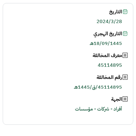
التاريخ
2024/3/28
التاريخ الهجري
18/09/1445هـ
معرف المخالفة
45114895
رقم المخالفة
45114895/ق/1445هـ
الجهة
أفراد - شركات - مؤسسات