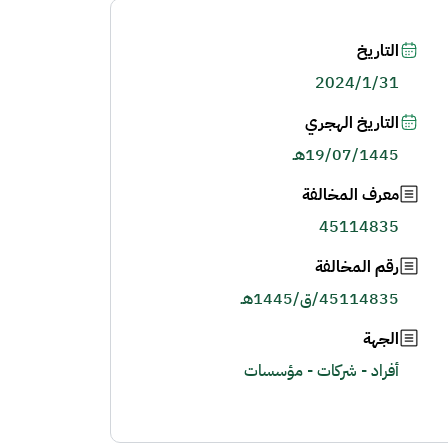
التاريخ
2024/1/31
التاريخ الهجري
19/07/1445هـ
معرف المخالفة
45114835
رقم المخالفة
45114835/ق/1445هـ
الجهة
أفراد - شركات - مؤسسات