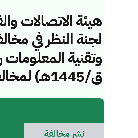
هيئة الاتصالات والف
لجنة النظر في مخال
ق/1445هـ) لمخالفة (مراد احمد سفياني)
نشر مخالفة