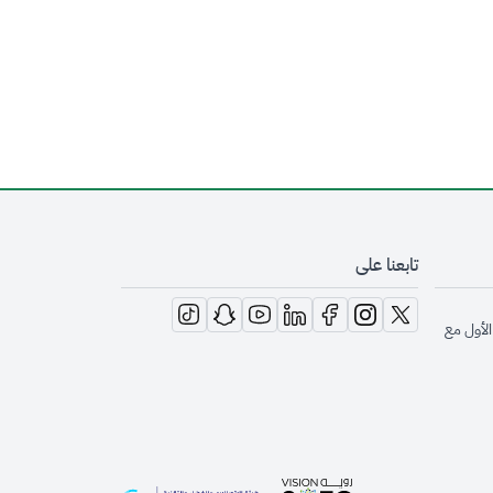
تابعنا على
opens in new window
opens in new window
opens in new window
opens in new window
opens in new window
opens in new window
opens in new window
الأول مع