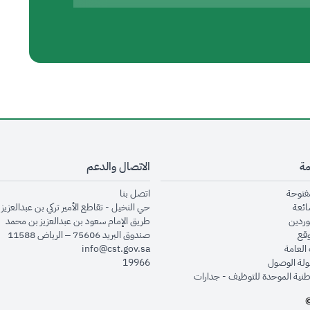
مة
الاتصال والدعم
opens in new window
opens in new window
مفتوحة
اتصل بنا
opens in new window
ائعة
حي النخيل - تقاطع الأمير تركي بن عبدالعزيز 
opens in new window
وردين
طريق الإمام سعود بن عبدالعزيز بن محمد
opens in new window
وقع
صندوق البريد 75606 – الرياض 11588
opens in new window
العامة
info@cst.gov.sa
opens in new window
لة الوصول
19966
opens in new window
طنية الموحدة للتوظيف - جدارات