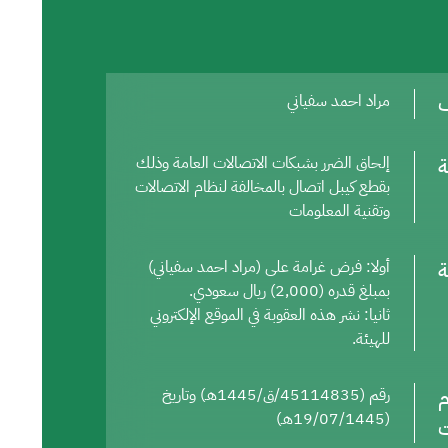
ف
مراد احمد سفياني
ة
إلحاق الضرر بشبكات الاتصالات العامة وذلك
بقطع كيبل اتصال بالمخالفة لنظام الاتصالات
وتقنية المعلومات
ة
أولا: فرض غرامة على (مراد احمد سفياني)
بمبلغ قدره (2,000) ريال سعودي.
ثانيا: نشر هذه العقوبة في الموقع الإلكتروني
للهيئة.
م
رقم (45114835/ق/1445هـ) وتاريخ
(19/07/1445هـ)
ت