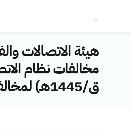
هيئة الاتصالات والفض
ق/1445هـ) لمخالفة (مراد احمد سفياني)