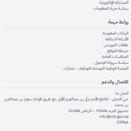
opens in new window
المشاركة الإلكترونية
opens in new window
سياسة حرية المعلومات
روابط مهمة
opens in new window
البيانات المفتوحة
opens in new window
الأسئلة الشائعة
opens in new window
علاقات الموردين
opens in new window
خريطة الموقع
opens in new window
المنافسات العامة
opens in new window
سياسة سهولة الوصول
opens in new window
المنصة الوطنية الموحدة للتوظيف - جدارات
الاتصال والدعم
opens in new window
اتصل بنا
حي النخيل - تقاطع الأمير تركي بن عبدالعزيز الأول مع طريق الإمام سعود بن عبدالعزيز
بن محمد
صندوق البريد 75606 – الرياض 11588
info@cst.gov.sa
19966