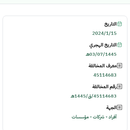
التاريخ
2024/1/15
التاريخ الهجري
03/07/1445هـ
معرف المخالفة
45114683
رقم المخالفة
45114683/ق/1445هـ
الجهة
أفراد - شركات - مؤسسات