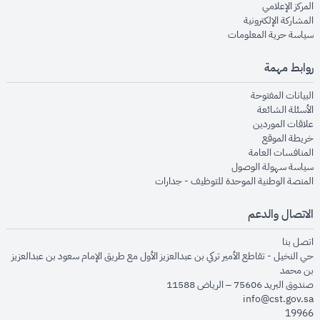
opens in new window
المركز الإعلامي
opens in new window
المشاركة الإلكترونية
opens in new window
سياسة حرية المعلومات
روابط مهمة
opens in new window
البيانات المفتوحة
opens in new window
الأسئلة الشائعة
opens in new window
علاقات الموردين
opens in new window
خريطة الموقع
opens in new window
المنافسات العامة
opens in new window
سياسة سهولة الوصول
opens in new window
المنصة الوطنية الموحدة للتوظيف - جدارات
الاتصال والدعم
opens in new window
اتصل بنا
حي النخيل - تقاطع الأمير تركي بن عبدالعزيز الأول مع طريق الإمام سعود بن عبدالعزيز
بن محمد
صندوق البريد 75606 – الرياض 11588
info@cst.gov.sa
19966