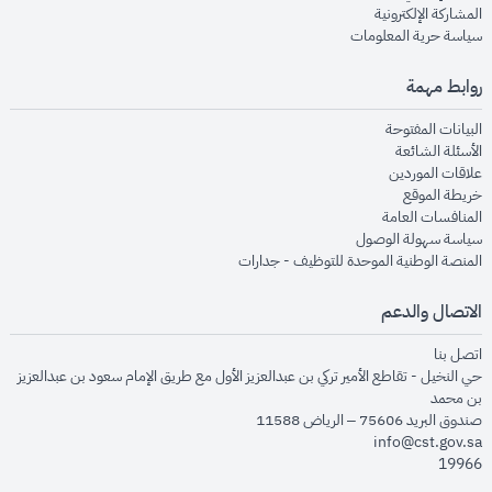
opens in new window
المشاركة الإلكترونية
opens in new window
سياسة حرية المعلومات
روابط مهمة
opens in new window
البيانات المفتوحة
opens in new window
الأسئلة الشائعة
opens in new window
علاقات الموردين
opens in new window
خريطة الموقع
opens in new window
المنافسات العامة
opens in new window
سياسة سهولة الوصول
opens in new window
المنصة الوطنية الموحدة للتوظيف - جدارات
الاتصال والدعم
opens in new window
اتصل بنا
حي النخيل - تقاطع الأمير تركي بن عبدالعزيز الأول مع طريق الإمام سعود بن عبدالعزيز
بن محمد
صندوق البريد 75606 – الرياض 11588
info@cst.gov.sa
19966