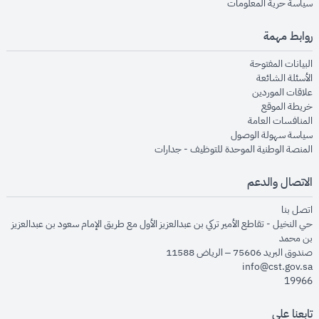
opens in new window
سياسة حرية المعلومات
روابط مهمة
opens in new window
البيانات المفتوحة
opens in new window
الأسئلة الشائعة
opens in new window
علاقات الموردين
opens in new window
خريطة الموقع
opens in new window
المنافسات العامة
opens in new window
سياسة سهولة الوصول
opens in new window
المنصة الوطنية الموحدة للتوظيف - جدارات
الاتصال والدعم
opens in new window
اتصل بنا
حي النخيل - تقاطع الأمير تركي بن عبدالعزيز الأول مع طريق الإمام سعود بن عبدالعزيز
بن محمد
صندوق البريد 75606 – الرياض 11588
info@cst.gov.sa
19966
تابعنا على