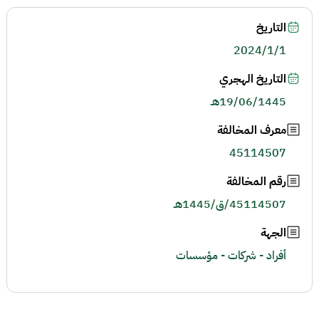
التاريخ
2024/1/1
التاريخ الهجري
19/06/1445هـ
معرف المخالفة
45114507
رقم المخالفة
45114507/ق/1445هـ
الجهة
أفراد - شركات - مؤسسات