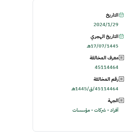
التاريخ
2024/1/29
التاريخ الهجري
17/07/1445هـ
معرف المخالفة
45114464
رقم المخالفة
45114464/ق/1445هـ
الجهة
أفراد - شركات - مؤسسات