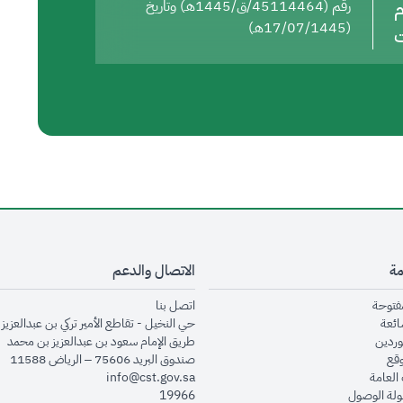
م
رقم (45114464/ق/1445هـ) وتاريخ
(17/07/1445هـ)
ت
مة
الاتصال والدعم
opens in new window
opens in new window
مفتوحة
اتصل بنا
opens in new window
ائعة
حي النخيل - تقاطع الأمير تركي بن عبدالعزيز 
opens in new window
وردين
طريق الإمام سعود بن عبدالعزيز بن محمد
opens in new window
وقع
صندوق البريد 75606 – الرياض 11588
opens in new window
العامة
info@cst.gov.sa
opens in new window
لة الوصول
19966