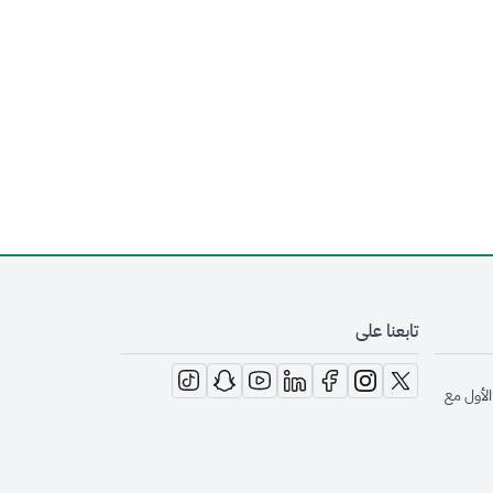
تابعنا على
opens in new window
opens in new window
opens in new window
opens in new window
opens in new window
opens in new window
opens in new window
الأول مع