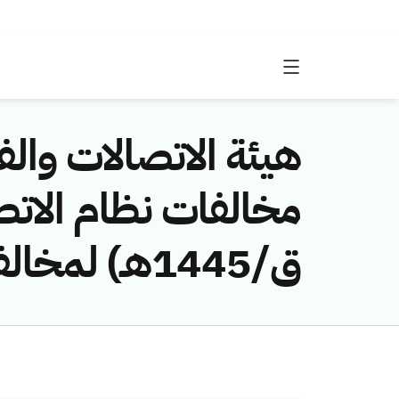
هيئة الاتصالات والفض
ق/1445هـ) لمخالفة (سكوت لورين درين)