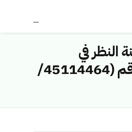
ة النظر في
مخالفات نظام الاتصالات وتقنية المعلومات رقم (45114464/