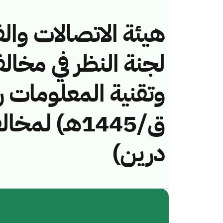
هيئة الاتصالات والف
لجنة النظر في مخال
ق/1445هـ) ل
درين)