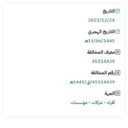
التاريخ
2023/12/24
التاريخ الهجري
11/06/1445هـ
معرف المخالفة
45114439
رقم المخالفة
45114439/ق/1445هـ
الجهة
أفراد - شركات - مؤسسات