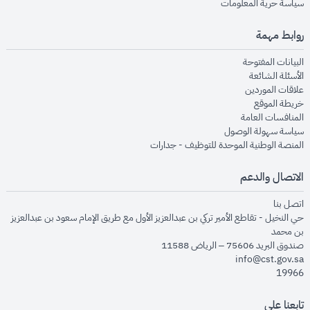
opens in new window
سياسة حرية المعلومات
روابط مهمة
opens in new window
البيانات المفتوحة
opens in new window
الأسئلة الشائعة
opens in new window
علاقات الموردين
opens in new window
خريطة الموقع
opens in new window
المنافسات العامة
opens in new window
سياسة سهولة الوصول
opens in new window
المنصة الوطنية الموحدة للتوظيف - جدارات
الاتصال والدعم
opens in new window
اتصل بنا
حي النخيل - تقاطع الأمير تركي بن عبدالعزيز الأول مع طريق الإمام سعود بن عبدالعزيز
بن محمد
صندوق البريد 75606 – الرياض 11588
info@cst.gov.sa
19966
تابعنا على