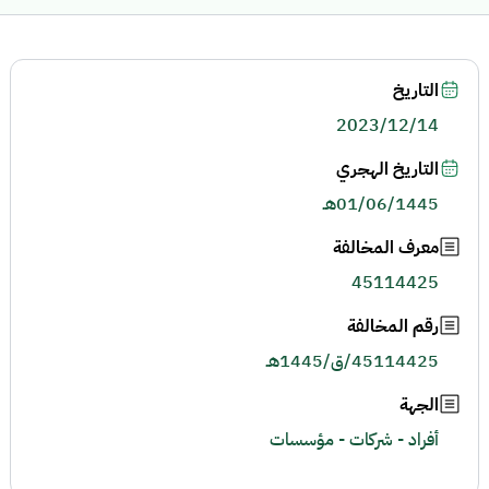
التاريخ
2023/12/14
التاريخ الهجري
01/06/1445هـ
معرف المخالفة
45114425
رقم المخالفة
45114425/ق/1445هـ
الجهة
أفراد - شركات - مؤسسات