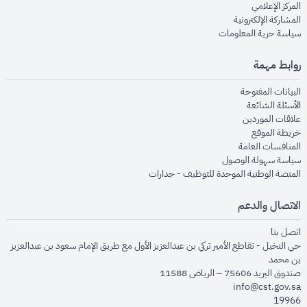
opens in new window
المركز الإعلامي
opens in new window
المشاركة الإلكترونية
opens in new window
سياسة حرية المعلومات
روابط مهمة
opens in new window
البيانات المفتوحة
opens in new window
الأسئلة الشائعة
opens in new window
علاقات الموردين
opens in new window
خريطة الموقع
opens in new window
المنافسات العامة
opens in new window
سياسة سهولة الوصول
opens in new window
المنصة الوطنية الموحدة للتوظيف - جدارات
الاتصال والدعم
opens in new window
اتصل بنا
حي النخيل - تقاطع الأمير تركي بن عبدالعزيز الأول مع طريق الإمام سعود بن عبدالعزيز
بن محمد
صندوق البريد 75606 – الرياض 11588
info@cst.gov.sa
19966