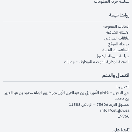
opens in new window
سياسة حرية المعلومات
روابط مهمة
opens in new window
البيانات المفتوحة
opens in new window
الأسئلة الشائعة
opens in new window
علاقات الموردين
opens in new window
خريطة الموقع
opens in new window
المنافسات العامة
opens in new window
سياسة سهولة الوصول
opens in new window
المنصة الوطنية الموحدة للتوظيف - جدارات
الاتصال والدعم
opens in new window
اتصل بنا
حي النخيل - تقاطع الأمير تركي بن عبدالعزيز الأول مع طريق الإمام سعود بن عبدالعزيز
بن محمد
صندوق البريد 75606 – الرياض 11588
info@cst.gov.sa
19966
تابعنا على