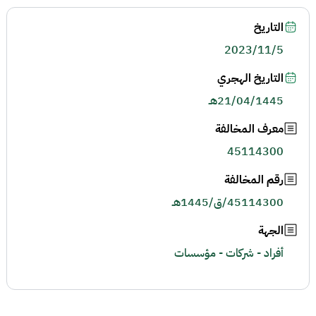
التاريخ
2023/11/5
التاريخ الهجري
21/04/1445هـ
معرف المخالفة
45114300
رقم المخالفة
45114300/ق/1445هـ
الجهة
أفراد - شركات - مؤسسات