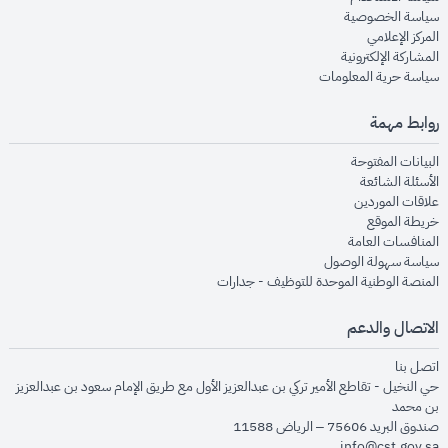
opens in new window
سياسة الخصوصية
opens in new window
المركز الإعلامي
opens in new window
المشاركة الإلكترونية
opens in new window
سياسة حرية المعلومات
روابط مهمة
opens in new window
البيانات المفتوحة
opens in new window
الأسئلة الشائعة
opens in new window
علاقات الموردين
opens in new window
خريطة الموقع
opens in new window
المنافسات العامة
opens in new window
سياسة سهولة الوصول
opens in new window
المنصة الوطنية الموحدة للتوظيف - جدارات
الاتصال والدعم
opens in new window
اتصل بنا
حي النخيل - تقاطع الأمير تركي بن عبدالعزيز الأول مع طريق الإمام سعود بن عبدالعزيز
بن محمد
صندوق البريد 75606 – الرياض 11588
info@cst.gov.sa