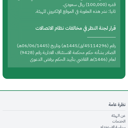
قدره (100,000) ريال سعودي.
ثانيا: نشر هذه العقوبة في الموقع الإلكتروني للهيئة.
قرار لجنة النظر في مخالفات نظام الاتصالات
رقم (45114296/ق/1445هـ) وتاريخ (06/06/1445هـ)
الصادر بشأنه حكم محكمة الاستئناف الادارية رقم (9428)
لعام (1446)هـ القاضي بتأييد الحكم برفض الدعوى
نظرة عامة
opens in new window
عن الهيئة
opens in new window
الخدمات
opens in new window
سياسة الاستخدام