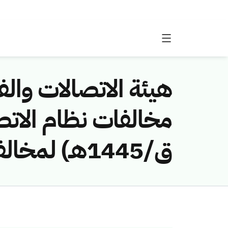
هيئة الاتصالات والفض
ق/1445هـ) لمخالفة (شركة مدانا للاتصالات)