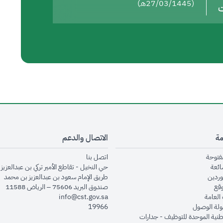
(27/03/1445هـ)
ت
مة
الاتصال والدعم
opens in new window
opens in new window
مفتوحة
اتصل بنا
opens in new window
ائعة
حي النخيل - تقاطع الأمير تركي بن عبدالعزيز 
opens in new window
وردين
طريق الإمام سعود بن عبدالعزيز بن محمد
opens in new window
وقع
صندوق البريد 75606 – الرياض 11588
opens in new window
العامة
info@cst.gov.sa
opens in new window
لة الوصول
19966
opens in new window
طنية الموحدة للتوظيف - جدارات