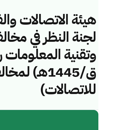
هيئة الاتصالات والف
لجنة النظر في مخال
ق/1445هـ) لم
للاتصالات)