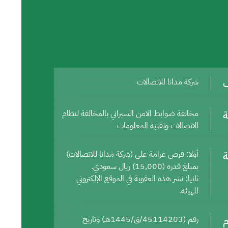
ف
شركة مدانا للاتصالات
ة
مخالفة ضوابط الامن السبراني بالمخالفة لنظام
الاتصالات وتقنية المعلومات
ة
أولا: فرض غرامة على (شركة مدانا للاتصالات)
بمبلغ قدره (15,000) ريال سعودي.
ثانيا: نشر هذه العقوبة في الموقع الإلكتروني
للهيئة.
م
رقم (45114203/ق/1445هـ) وتاريخ