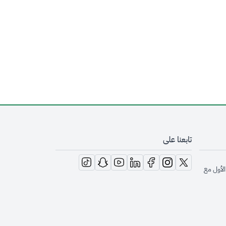
تابعنا على
opens in new window
opens in new window
opens in new window
opens in new window
opens in new window
opens in new window
opens in new window
الأول مع