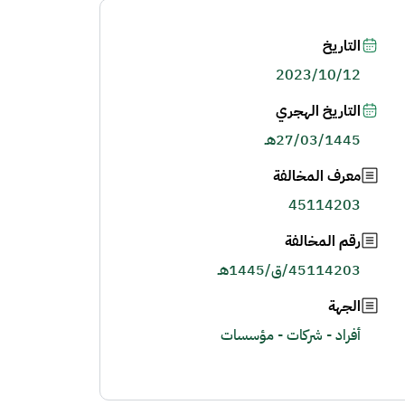
التاريخ
2023/10/12
التاريخ الهجري
27/03/1445هـ
معرف المخالفة
45114203
رقم المخالفة
45114203/ق/1445هـ
الجهة
أفراد - شركات - مؤسسات