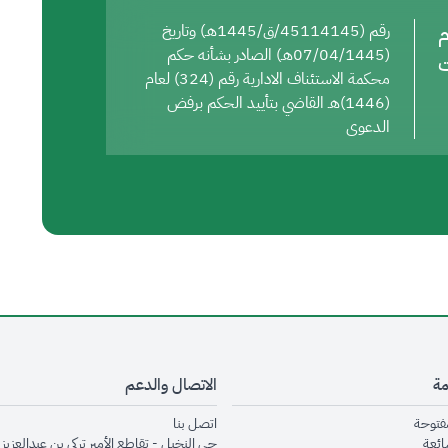
م
رقم (45114145/ق/1445هـ) وتاريخ
(07/04/1445هـ) الصادر بشأنه حكم
ت
محكمة الاستئناف الادارية رقم (324) لعام
(1446)هـ القاضي بتأييد الحكم برفض
الدعوى
مة
الاتصال والدعم
opens in new window
opens in new window
مفتوحة
اتصل بنا
opens in new window
ائعة
حي النخيل - تقاطع الأمير تركي بن عبدالعزيز 