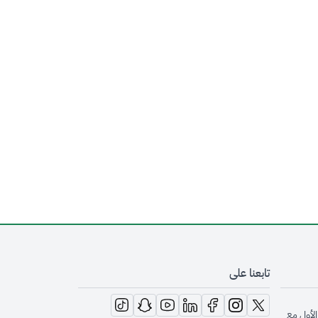
تابعنا على
opens in new window
opens in new window
opens in new window
opens in new window
opens in new window
opens in new window
opens in new window
الأول مع