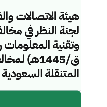
هيئة الاتصالات والف
لجنة النظر في مخال
ق/1445هـ) ل
المتنقلة السعودية 