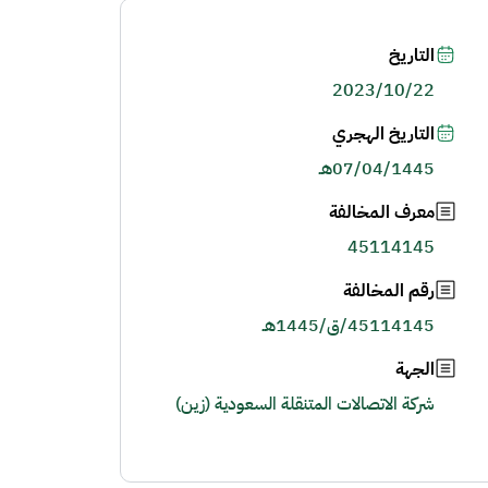
التاريخ
2023/10/22
التاريخ الهجري
07/04/1445هـ
معرف المخالفة
45114145
رقم المخالفة
45114145/ق/1445هـ
الجهة
شركة الاتصالات المتنقلة السعودية (زين)