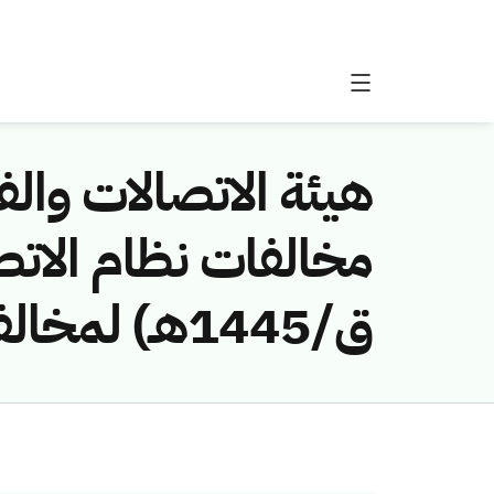
هيئة الاتصالات والفض
ق/1445هـ) لمخالفة (شركة الاتصالات المتنقلة السعودية (زين))