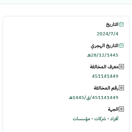
التاريخ
2024/7/4
التاريخ الهجري
28/12/1445هـ
معرف المخالفة
451141449
رقم المخالفة
451141449/ق/1445هـ
الجهة
أفراد - شركات - مؤسسات