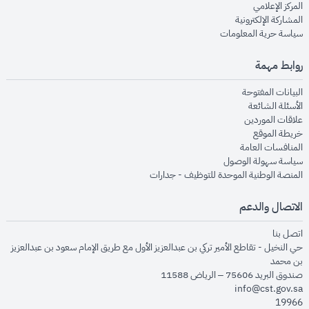
opens in new window
المركز الإعلامي
opens in new window
المشاركة الإلكترونية
opens in new window
سياسة حرية المعلومات
روابط مهمة
opens in new window
البيانات المفتوحة
opens in new window
الأسئلة الشائعة
opens in new window
علاقات الموردين
opens in new window
خريطة الموقع
opens in new window
المنافسات العامة
opens in new window
سياسة سهولة الوصول
opens in new window
المنصة الوطنية الموحدة للتوظيف - جدارات
الاتصال والدعم
opens in new window
اتصل بنا
حي النخيل - تقاطع الأمير تركي بن عبدالعزيز الأول مع طريق الإمام سعود بن عبدالعزيز
بن محمد
صندوق البريد 75606 – الرياض 11588
info@cst.gov.sa
19966