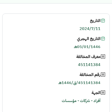
التاريخ
2024/7/11
التاريخ الهجري
05/01/1446هـ
معرف المخالفة
451141384
رقم المخالفة
451141384/ق/1446هـ
الجهة
أفراد - شركات - مؤسسات