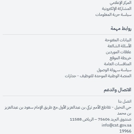
opens in new window
المركز الإعلامي
opens in new window
المشاركة الإلكترونية
opens in new window
سياسة حرية المعلومات
روابط مهمة
opens in new window
البيانات المفتوحة
opens in new window
الأسئلة الشائعة
opens in new window
علاقات الموردين
opens in new window
خريطة الموقع
opens in new window
المنافسات العامة
opens in new window
سياسة سهولة الوصول
opens in new window
المنصة الوطنية الموحدة للتوظيف - جدارات
الاتصال والدعم
opens in new window
اتصل بنا
حي النخيل - تقاطع الأمير تركي بن عبدالعزيز الأول مع طريق الإمام سعود بن عبدالعزيز
بن محمد
صندوق البريد 75606 – الرياض 11588
info@cst.gov.sa
19966