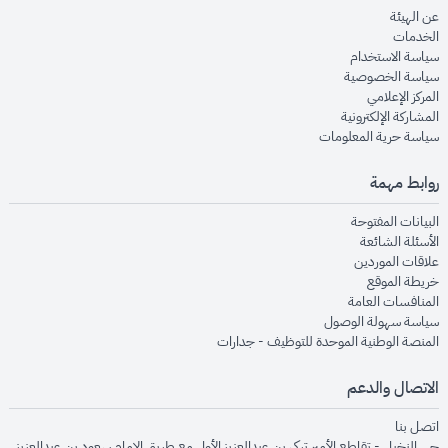
opens in new window
عن الهيئة
opens in new window
الخدمات
opens in new window
سياسة الاستخدام
opens in new window
سياسة الخصوصية
opens in new window
المركز الإعلامي
opens in new window
المشاركة الإلكترونية
opens in new window
سياسة حرية المعلومات
روابط مهمة
opens in new window
البيانات المفتوحة
opens in new window
الأسئلة الشائعة
opens in new window
علاقات الموردين
opens in new window
خريطة الموقع
opens in new window
المنافسات العامة
opens in new window
سياسة سهولة الوصول
opens in new window
المنصة الوطنية الموحدة للتوظيف - جدارات
الاتصال والدعم
opens in new window
اتصل بنا
حي النخيل - تقاطع الأمير تركي بن عبدالعزيز الأول مع طريق الإمام سعود بن عبدالعزيز