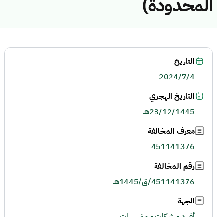
المحدودة)
التاريخ
2024/7/4
التاريخ الهجري
28/12/1445هـ
معرف المخالفة
451141376
رقم المخالفة
451141376/ق/1445هـ
الجهة
أفراد - شركات - مؤسسات