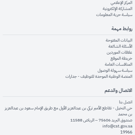
opens in new window
المركز الإعلامي
opens in new window
المشاركة الإلكترونية
opens in new window
سياسة حرية المعلومات
روابط مهمة
opens in new window
البيانات المفتوحة
opens in new window
الأسئلة الشائعة
opens in new window
علاقات الموردين
opens in new window
خريطة الموقع
opens in new window
المنافسات العامة
opens in new window
سياسة سهولة الوصول
opens in new window
المنصة الوطنية الموحدة للتوظيف - جدارات
الاتصال والدعم
opens in new window
اتصل بنا
حي النخيل - تقاطع الأمير تركي بن عبدالعزيز الأول مع طريق الإمام سعود بن عبدالعزيز
بن محمد
صندوق البريد 75606 – الرياض 11588
info@cst.gov.sa
19966