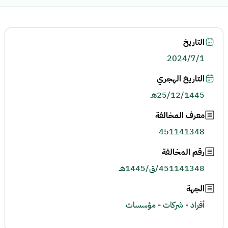
التاريخ
2024/7/1
التاريخ الهجري
25/12/1445هـ
معرف المخالفة
451141348
رقم المخالفة
451141348/ق/1445هـ
الجهة
أفراد - شركات - مؤسسات