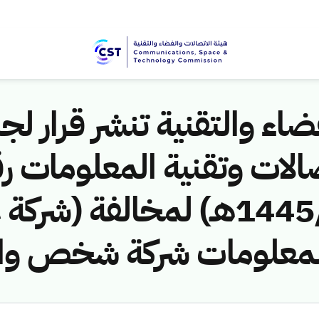
اء والتقنية تنشر قرار لجن
الات وتقنية المعلومات ر
(451141344/ق/1445هـ) لمخالفة
 المعلومات شركة شخص وا