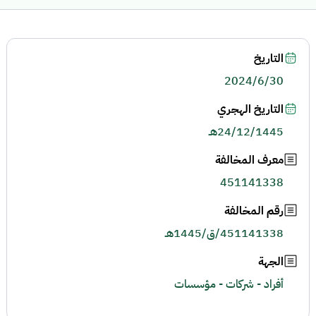
التاريخ
2024/6/30
التاريخ الهجري
24/12/1445هـ
معرف المخالفة
451141338
رقم المخالفة
451141338/ق/1445هـ
الجهة
أفراد - شركات - مؤسسات