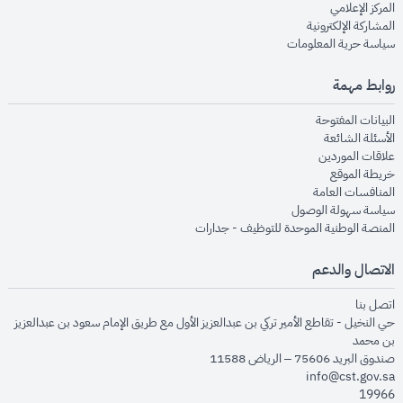
opens in new window
المركز الإعلامي
opens in new window
المشاركة الإلكترونية
opens in new window
سياسة حرية المعلومات
روابط مهمة
opens in new window
البيانات المفتوحة
opens in new window
الأسئلة الشائعة
opens in new window
علاقات الموردين
opens in new window
خريطة الموقع
opens in new window
المنافسات العامة
opens in new window
سياسة سهولة الوصول
opens in new window
المنصة الوطنية الموحدة للتوظيف - جدارات
الاتصال والدعم
opens in new window
اتصل بنا
حي النخيل - تقاطع الأمير تركي بن عبدالعزيز الأول مع طريق الإمام سعود بن عبدالعزيز
بن محمد
صندوق البريد 75606 – الرياض 11588
info@cst.gov.sa
19966