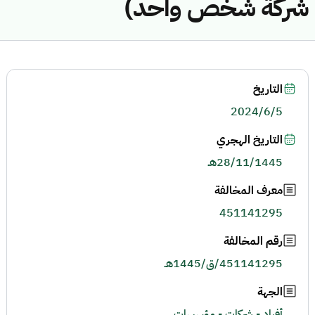
شركة شخص واحد)
التاريخ
2024/6/5
التاريخ الهجري
28/11/1445هـ
معرف المخالفة
451141295
رقم المخالفة
451141295/ق/1445هـ
الجهة
أفراد - شركات - مؤسسات