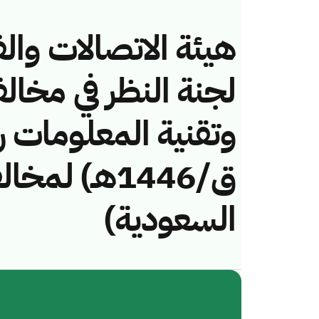
هيئة الاتصالات والف
لجنة النظر في مخال
ق/1446هـ) لم
السعودية)