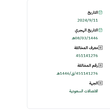
التاريخ
2024/9/11
التاريخ الهجري
08/03/1446هـ
معرف المخالفة
451141276
رقم المخالفة
451141276/ق/1446هـ
الجهة
الاتصالات السعودية