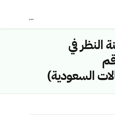
ة النظر في
قم