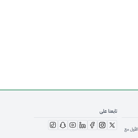
تابعنا على
opens in new window
opens in new window
opens in new window
opens in new window
opens in new window
opens in new window
opens in new window
الأول مع