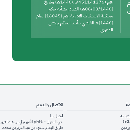
م
رقم (451141276/ق/1446هـ) وتاريخ
(08/03/1446هـ) الصادر بشأنه حكم
ت
محكمة الاستئناف الادارية رقم (16045) لعام
(1446)هـ القاضي بتأييد الحكم برفض
الدعوى
مة
الاتصال والدعم
opens in new window
opens in new window
مفتوحة
اتصل بنا
opens in new window
ائعة
حي النخيل - تقاطع الأمير تركي بن عبدالعزيز 
opens in new window
وردين
طريق الإمام سعود بن عبدالعزيز بن محمد