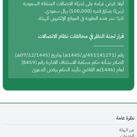
أولا: فرض غرامة على (شركة الاتصالات المتنقلة السعودية
(زين)) بمبلغ قدره (100,000) ريال سعودي.
ثانيا: نشر هذه العقوبة في الموقع الإلكتروني للهيئة.
قرار لجنة النظر في مخالفات نظام الاتصالات
رقم (451141271/ق/1445هـ) وتاريخ (07/12/1445هـ)
الصادر بشأنه حكم محكمة الاستئناف الادارية رقم (8459)
لعام (1446)هـ القاضي بتأييد الحكم برفض الدعوى
نظرة عامة
opens in new window
عن الهيئة
opens in new window
الخدمات