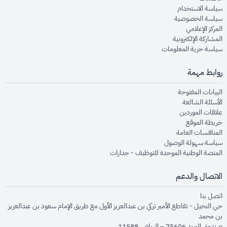
opens in new window
سياسة الاستخدام
opens in new window
سياسة الخصوصية
opens in new window
المركز الإعلامي
opens in new window
المشاركة الإلكترونية
opens in new window
سياسة حرية المعلومات
روابط مهمة
opens in new window
البيانات المفتوحة
opens in new window
الأسئلة الشائعة
opens in new window
علاقات الموردين
opens in new window
خريطة الموقع
opens in new window
المنافسات العامة
opens in new window
سياسة سهولة الوصول
opens in new window
المنصة الوطنية الموحدة للتوظيف - جدارات
الاتصال والدعم
opens in new window
اتصل بنا
حي النخيل - تقاطع الأمير تركي بن عبدالعزيز الأول مع طريق الإمام سعود بن عبدالعزيز
بن محمد
صندوق البريد 75606 – الرياض 11588