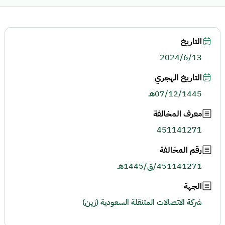
التاريخ
2024/6/13
التاريخ الهجري
07/12/1445هـ
معرف المخالفة
451141271
رقم المخالفة
451141271/ق/1445هـ
الجهة
شركة الاتصالات المتنقلة السعودية (زين)